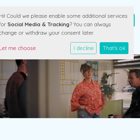
Hi! Could we please enable some additional services
for
Social Media & Tracking
? You can always
change or withdraw your consent later.
Let me choose
I decline
That's ok