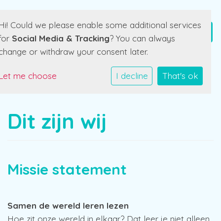
Hi! Could we please enable some additional services
for
Social Media & Tracking
? You can always
change or withdraw your consent later.
Let me choose
I decline
That's ok
Dit zijn wij
Missie statement
Samen de wereld leren lezen
Hoe zit onze wereld in elkaar? Dat leer je niet alleen