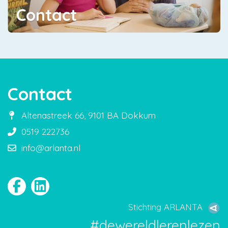
Contact
Contact
Altenastreek 66, 9101 BA Dokkum
0519 222736
info@arlanta.nl
Stichting ARLANTA
#dewereldlerenlezen