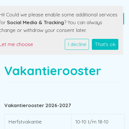
Hi! Could we please enable some additional services
for
Social Media & Tracking
? You can always
change or withdraw your consent later.
Let me choose
I decline
That's ok
Vakantierooster
Vakantierooster 2026-2027
Herfstvakantie
10-10 t/m 18-10