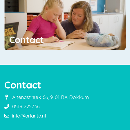
Contact
Contact
Altenastreek 66, 9101 BA Dokkum
0519 222736
info@arlanta.nl