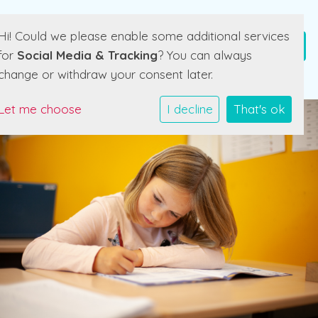
Hi! Could we please enable some additional services
for
Social Media & Tracking
? You can always
change or withdraw your consent later.
Let me choose
I decline
That's ok