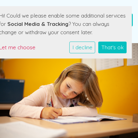
Hi! Could we please enable some additional services
for
Social Media & Tracking
? You can always
change or withdraw your consent later.
Let me choose
I decline
That's ok