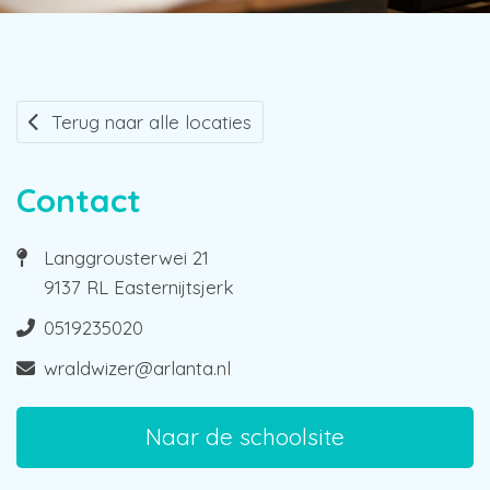
Terug naar alle locaties
Contact
Langgrousterwei 21
9137 RL Easternijtsjerk
0519235020
wraldwizer@arlanta.nl
Naar de schoolsite