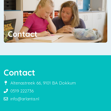
Contact
Contact
Altenastreek 66, 9101 BA Dokkum
0519 222736
info@arlanta.nl